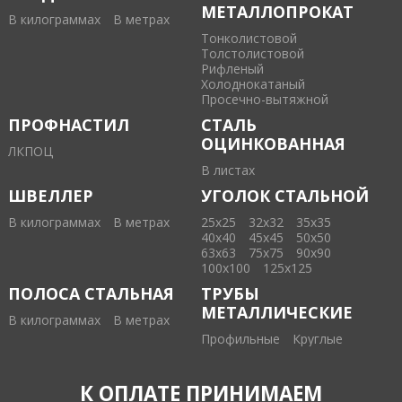
МЕТАЛЛОПРОКАТ
В килограммах
В метрах
Тонколистовой
Толстолистовой
Рифленый
Холоднокатаный
Проcечно-вытяжной
ПРОФНАСТИЛ
СТАЛЬ
ОЦИНКОВАННАЯ
ЛКПОЦ
В листах
ШВЕЛЛЕР
УГОЛОК СТАЛЬНОЙ
В килограммах
В метрах
25х25
32х32
35х35
40х40
45х45
50х50
63х63
75х75
90х90
100х100
125х125
ПОЛОСА СТАЛЬНАЯ
ТРУБЫ
МЕТАЛЛИЧЕСКИЕ
В килограммах
В метрах
Профильные
Круглые
К ОПЛАТЕ ПРИНИМАЕМ