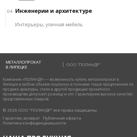
Инженерии и архитектуре
04
Интерьеры, уличная мебель
МЕТАЛЛОПРОКАТ
ООО "ПОЛАНДР"
В ЛИПЕЦКЕ
Компания «ПОЛАНДР» — возможность купить металлопрокат в
Липецке в любом объеме поштучно и тоннами. Наше предложение по
продаже арматуры, стали и другой продукции прокатного
производства допускает розницу и опт. Гарантируем высокое качество
представленных товаров.
© 2026 ООО "ПОЛАНДР" все права защищены.
Гарантии, возврат
Публичная оферта
Политика конфиденциальности