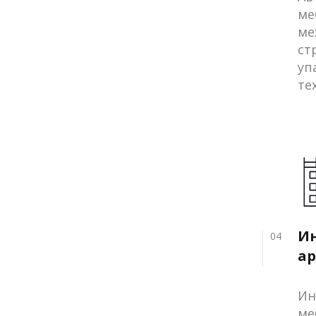
ме
ме
ст
уп
те
И
04
ар
Ин
ме