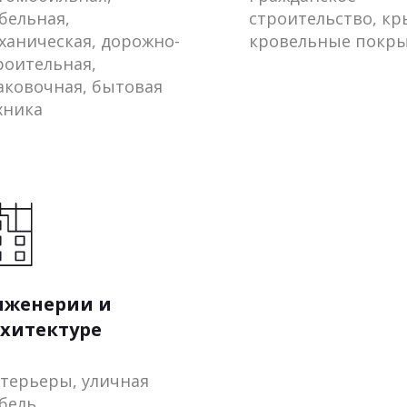
бельная,
строительство, к
ханическая, дорожно-
кровельные покр
роительная,
аковочная, бытовая
хника
нженерии и
хитектуре
терьеры, уличная
бель