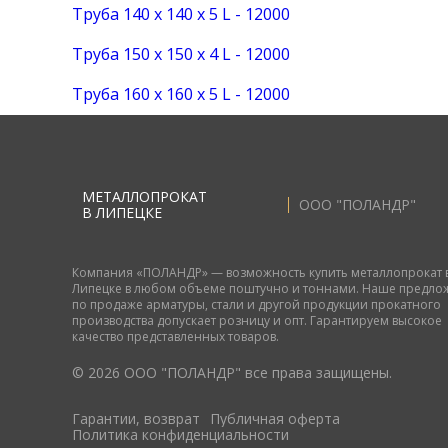
Труба 140 х 140 х 5 L - 12000
Труба 150 х 150 х 4 L - 12000
Труба 160 х 160 х 5 L - 12000
МЕТАЛЛОПРОКАТ
ООО "ПОЛАНДР"
В ЛИПЕЦКЕ
Компания «ПОЛАНДР» — возможность купить металлопрокат 
Липецке в любом объеме поштучно и тоннами. Наше предло
по продаже арматуры, стали и другой продукции прокатного
производства допускает розницу и опт. Гарантируем высокое
качество представленных товаров.
© 2026 ООО "ПОЛАНДР" все права защищены.
Гарантии, возврат
Публичная оферта
Политика конфиденциальности