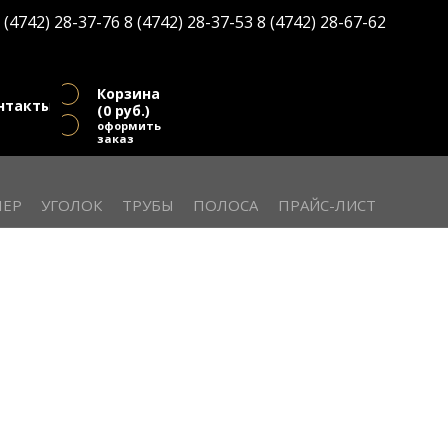
(
0
руб.)
 (4742) 28-37-76
8 (4742) 28-37-53
8 (4742) 28-67-62
оформить заказ
Корзина
нтакты
(
0
руб.)
оформить
заказ
ЕР
УГОЛОК
ТРУБЫ
ПОЛОСА
ПРАЙС-ЛИСТ