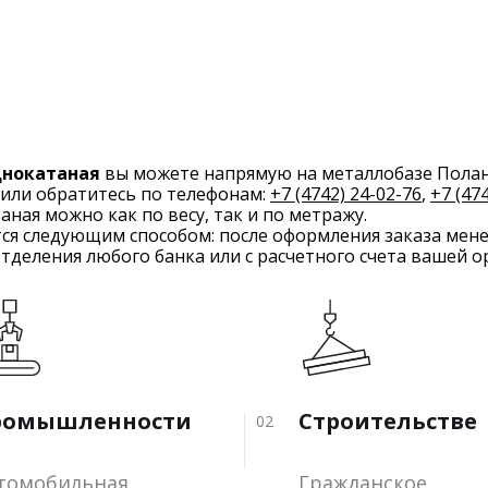
лоднокатаная
вы можете напрямую на металлобазе Полан
 или обратитесь по телефонам:
+7 (4742) 24-02-76
,
+7 (47
атаная можно как по весу, так и по метражу.
тся следующим способом: после оформления заказа мен
отделения любого банка или с расчетного счета вашей о
ромышленности
Строительстве
02
томобильная,
Гражданское