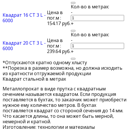
-
Цена в
Квадрат 16 СТ 3 L -
пог.м :
6000
154.17 руб.
+
-
Цена в
Квадрат 20 СТ 3 L -
пог.м :
6000
239.64 руб.
+
*Отпускаются кратно одному хлысту
**Порезка в размер возможна, но должна исходить
из кратности отгружаемой продукции
Квадрат стальной в метрах
Металлопрокат в виде прутка с квадратным
сечением называется квадратом. Если продукция
поставляется в бухтах, то заказчик может приобрести
нужное ему количество метров. В бухтах
поставляется квадрат со стороной сечения до 14 мм.
Что касается длины, то она может быть мерной,
немерной и кратной.
Изготовление: технологии и материалы