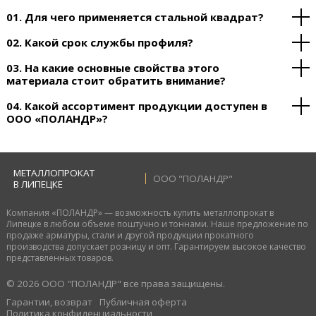
01. Для чего применяется стальной квадрат?
02. Какой срок службы профиля?
03. На какие основные свойства этого
материала стоит обратить внимание?
04. Какой ассортимент продукции доступен в
ООО «ПОЛАНДР»?
МЕТАЛЛОПРОКАТ
ООО "ПОЛАНДР"
В ЛИПЕЦКЕ
Компания «ПОЛАНДР» — возможность купить металлопрокат в
Липецке в любом объеме поштучно и тоннами. Наше предложение по
продаже арматуры, стали и другой продукции прокатного
производства допускает розницу и опт. Гарантируем высокое качество
представленных товаров.
© 2026 ООО "ПОЛАНДР" все права защищены.
Гарантии, возврат
Публичная оферта
Политика конфиденциальности