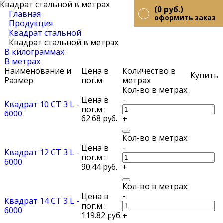
Квадрат стальной в метрах
(
0
руб.)
Главная
оформить заказ
Продукция
Квадрат стальной
Квадрат стальной в метрах
В килограммах
В метрах
Наименование и
Цена в
Количество в
Купить
Размер
пог.м
метрах
-
Цена в
Квадрат 10 СТ 3 L -
пог.м :
6000
62.68 руб.
+
-
Цена в
Квадрат 12 СТ 3 L -
пог.м :
6000
90.44 руб.
+
-
Цена в
Квадрат 14 СТ 3 L -
пог.м :
6000
119.82 руб.
+