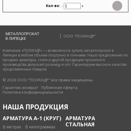
-
+
МЕТАЛЛОПРОКАТ
ООО "ПОЛАНДР"
В ЛИПЕЦКЕ
Компания «ПОЛАНДР» — возможность купить металлопрокат в
Липецке в любом объеме поштучно и тоннами. Наше предложение по
продаже арматуры, стали и другой продукции прокатного
производства допускает розницу и опт. Гарантируем высокое качество
представленных товаров.
© 2026 ООО "ПОЛАНДР" все права защищены.
Гарантии, возврат
Публичная оферта
Политика конфиденциальности
НАША ПРОДУКЦИЯ
АРМАТУРА А-1 (КРУГ)
АРМАТУРА
СТАЛЬНАЯ
В метрах
В килограммах