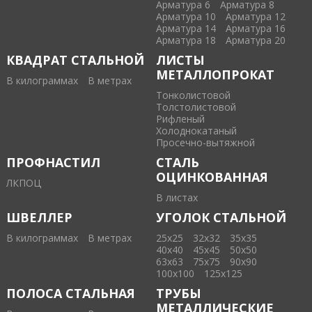
Арматура 6
Арматура 8
Арматура 10
Арматура 12
Арматура 14
Арматура 16
Арматура 18
Арматура 20
КВАДРАТ СТАЛЬНОЙ
ЛИСТЫ
МЕТАЛЛОПРОКАТ
В килограммах
В метрах
Тонколистовой
Толстолистовой
Рифленый
Холоднокатаный
Проcечно-вытяжной
ПРОФНАСТИЛ
СТАЛЬ
ОЦИНКОВАННАЯ
ЛКПОЦ
В листах
ШВЕЛЛЕР
УГОЛОК СТАЛЬНОЙ
В килограммах
В метрах
25х25
32х32
35х35
40х40
45х45
50х50
63х63
75х75
90х90
100х100
125х125
ПОЛОСА СТАЛЬНАЯ
ТРУБЫ
МЕТАЛЛИЧЕСКИЕ