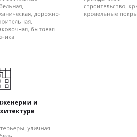
бельная,
строительство, к
ханическая, дорожно-
кровельные покр
роительная,
аковочная, бытовая
хника
нженерии и
хитектуре
терьеры, уличная
бель