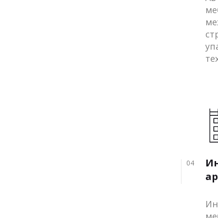
ме
ме
ст
уп
те
И
04
ар
Ин
ме