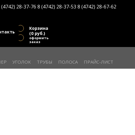
(
0
руб.)
 (4742) 28-37-76
8 (4742) 28-37-53
8 (4742) 28-67-62
оформить заказ
Корзина
нтакты
(
0
руб.)
оформить
заказ
ЕР
УГОЛОК
ТРУБЫ
ПОЛОСА
ПРАЙС-ЛИСТ