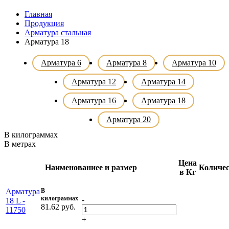
Главная
Продукция
Арматура стальная
Арматура 18
Арматура 6
Арматура 8
Арматура 10
Арматура 12
Арматура 14
Арматура 16
Арматура 18
Арматура 20
В килограммах
В метрах
Цена
Наименованиеe и размер
Количе
в Кг
Арматура
В
килограммах
-
18 L -
81.62 руб.
11750
+