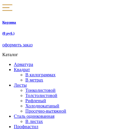
Корзина
(
0
руб.)
оформить заказ
Каталог
Арматура
Квадрат
В килограммах
В метрах
Листы
Тонколистовой
Толстолистовой
Рифленый
Холоднокатаный
Проcечно-вытяжной
Сталь оцинкованная
В листах
Профнастил