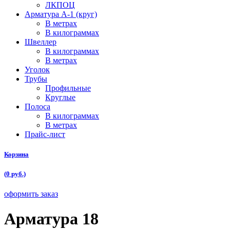
ЛКПОЦ
Арматура А-1 (круг)
В метрах
В килограммах
Швеллер
В килограммах
В метрах
Уголок
Трубы
Профильные
Круглые
Полоса
В килограммах
В метрах
Прайс-лист
Корзина
(
0
руб.)
оформить заказ
Арматура 18