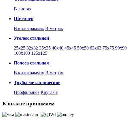
В листах
Швеллер
В килограммах
В метрах
Уголок стальной
25х25
32х32
35х35
40х40
45х45
50х50
63х63
75х75
90х90
100х100
125х125
Полоса стальная
В килограммах
В метрах
Трубы металлические
Профильные
Круглые
К оплате принимаем