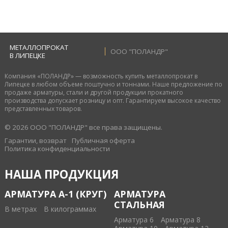
МЕТАЛЛОПРОКАТ
ООО "ПОЛАНДР"
В ЛИПЕЦКЕ
Компания «ПОЛАНДР» — возможность купить металлопрокат в
Липецке в любом объеме поштучно и тоннами. Наше предложение по
продаже арматуры, стали и другой продукции прокатного
производства допускает розницу и опт. Гарантируем высокое качество
представленных товаров.
© 2026 ООО "ПОЛАНДР" все права защищены.
Гарантии, возврат
Публичная оферта
Политика конфиденциальности
НАША ПРОДУКЦИЯ
АРМАТУРА А-1 (КРУГ)
АРМАТУРА
СТАЛЬНАЯ
В метрах
В килограммах
Арматура 6
Арматура 8