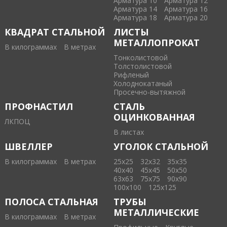
Арматура 10
Арматура 12
Арматура 14
Арматура 16
Арматура 18
Арматура 20
КВАДРАТ СТАЛЬНОЙ
ЛИСТЫ
МЕТАЛЛОПРОКАТ
В килограммах
В метрах
Тонколистовой
Толстолистовой
Рифленый
Холоднокатаный
Проcечно-вытяжной
ПРОФНАСТИЛ
СТАЛЬ
ОЦИНКОВАННАЯ
ЛКПОЦ
В листах
ШВЕЛЛЕР
УГОЛОК СТАЛЬНОЙ
В килограммах
В метрах
25х25
32х32
35х35
40х40
45х45
50х50
63х63
75х75
90х90
100х100
125х125
ПОЛОСА СТАЛЬНАЯ
ТРУБЫ
МЕТАЛЛИЧЕСКИЕ
В килограммах
В метрах