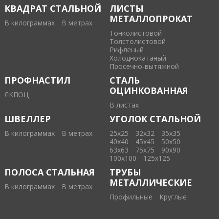
КВАДРАТ СТАЛЬНОЙ
ЛИСТЫ
МЕТАЛЛОПРОКАТ
В килограммах
В метрах
Тонколистовой
Толстолистовой
Рифленый
Холоднокатаный
Проcечно-вытяжной
ПРОФНАСТИЛ
СТАЛЬ
ОЦИНКОВАННАЯ
ЛКПОЦ
В листах
ШВЕЛЛЕР
УГОЛОК СТАЛЬНОЙ
В килограммах
В метрах
25х25
32х32
35х35
40х40
45х45
50х50
63х63
75х75
90х90
100х100
125х125
ПОЛОСА СТАЛЬНАЯ
ТРУБЫ
МЕТАЛЛИЧЕСКИЕ
В килограммах
В метрах
Профильные
Круглые