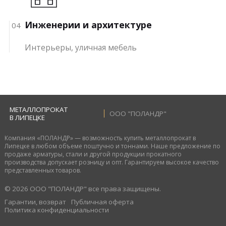
Инженерии и архитектуре
04
Интерьеры, уличная мебель
МЕТАЛЛОПРОКАТ
ООО "ПОЛАНДР"
В ЛИПЕЦКЕ
Компания «ПОЛАНДР» — возможность купить металлопрокат в
Липецке в любом объеме поштучно и тоннами. Наше предложение по
продаже арматуры, стали и другой продукции прокатного
производства допускает розницу и опт. Гарантируем высокое качество
представленных товаров.
© 2026 ООО "ПОЛАНДР" все права защищены.
Гарантии, возврат
Публичная оферта
Политика конфиденциальности