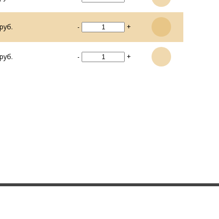
руб.
-
+
руб.
-
+