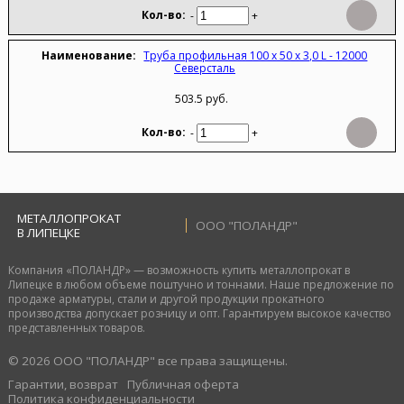
-
+
Труба профильная 100 х 50 х 3,0 L - 12000
Северсталь
503.5 руб.
-
+
МЕТАЛЛОПРОКАТ
ООО "ПОЛАНДР"
В ЛИПЕЦКЕ
Компания «ПОЛАНДР» — возможность купить металлопрокат в
Липецке в любом объеме поштучно и тоннами. Наше предложение по
продаже арматуры, стали и другой продукции прокатного
производства допускает розницу и опт. Гарантируем высокое качество
представленных товаров.
© 2026 ООО "ПОЛАНДР" все права защищены.
Гарантии, возврат
Публичная оферта
Политика конфиденциальности