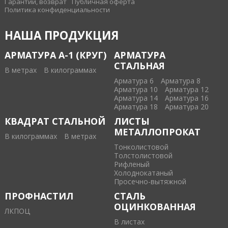
Гарантии, возврат
Публичная оферта
Политика конфиденциальности
НАША ПРОДУКЦИЯ
АРМАТУРА А-1 (КРУГ)
АРМАТУРА
СТАЛЬНАЯ
В метрах
В килограммах
Арматура 6
Арматура 8
Арматура 10
Арматура 12
Арматура 14
Арматура 16
Арматура 18
Арматура 20
КВАДРАТ СТАЛЬНОЙ
ЛИСТЫ
МЕТАЛЛОПРОКАТ
В килограммах
В метрах
Тонколистовой
Толстолистовой
Рифленый
Холоднокатаный
Проcечно-вытяжной
ПРОФНАСТИЛ
СТАЛЬ
ОЦИНКОВАННАЯ
ЛКПОЦ
В листах