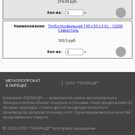
216.03 руб.
-
+
Труба профильная 100 х 50 х 3,0 L - 12000
Северсталь
503.5 руб.
-
+
МЕТАЛЛОПРОКАТ
ООО "ПОЛАНДР"
В ЛИПЕЦКЕ
Компания «ПОЛАНДР» — возможность купить металлопрокат в
Липецке в любом объеме поштучно и тоннами. Наше предложение по
продаже арматуры, стали и другой продукции прокатного
производства допускает розницу и опт. Гарантируем высокое качество
представленных товаров.
© 2026 ООО "ПОЛАНДР" все права защищены.