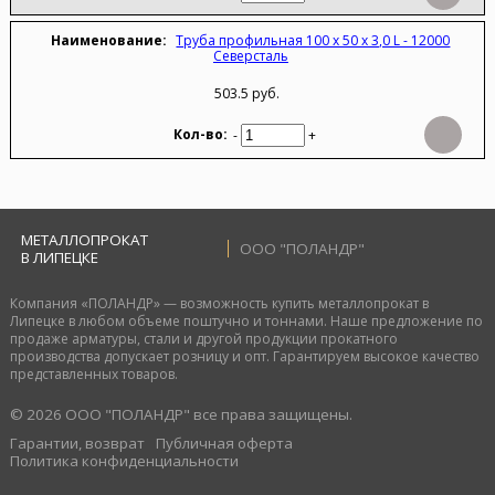
Труба профильная 100 х 50 х 3,0 L - 12000
Северсталь
503.5 руб.
-
+
МЕТАЛЛОПРОКАТ
ООО "ПОЛАНДР"
В ЛИПЕЦКЕ
Компания «ПОЛАНДР» — возможность купить металлопрокат в
Липецке в любом объеме поштучно и тоннами. Наше предложение по
продаже арматуры, стали и другой продукции прокатного
производства допускает розницу и опт. Гарантируем высокое качество
представленных товаров.
© 2026 ООО "ПОЛАНДР" все права защищены.
Гарантии, возврат
Публичная оферта
Политика конфиденциальности