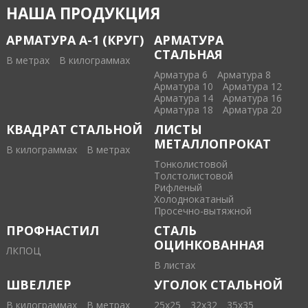
НАША ПРОДУКЦИЯ
АРМАТУРА А-1 (КРУГ)
АРМАТУРА
СТАЛЬНАЯ
В метрах
В килограммах
Арматура 6
Арматура 8
Арматура 10
Арматура 12
Арматура 14
Арматура 16
Арматура 18
Арматура 20
КВАДРАТ СТАЛЬНОЙ
ЛИСТЫ
МЕТАЛЛОПРОКАТ
В килограммах
В метрах
Тонколистовой
Толстолистовой
Рифленый
Холоднокатаный
Проcечно-вытяжной
ПРОФНАСТИЛ
СТАЛЬ
ОЦИНКОВАННАЯ
ЛКПОЦ
В листах
ШВЕЛЛЕР
УГОЛОК СТАЛЬНОЙ
В килограммах
В метрах
25х25
32х32
35х35