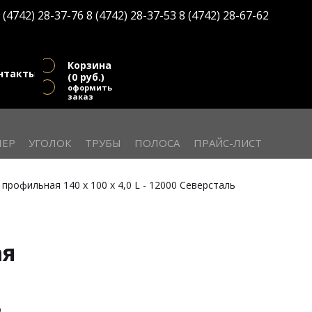
(
0
руб.)
 (4742) 28-37-76
8 (4742) 28-37-53
8 (4742) 28-67-62
оформить заказ
Корзина
нтакты
(
0
руб.)
оформить
заказ
ЕР
УГОЛОК
ТРУБЫ
ПОЛОСА
ПРАЙС-ЛИСТ
 профильная 140 х 100 х 4,0 L - 12000 Северсталь
ая
ь