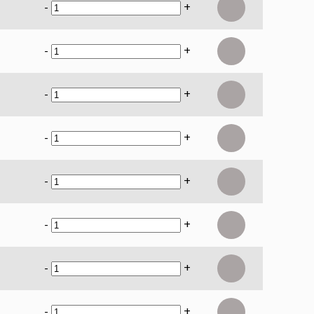
-
+
-
+
-
+
-
+
-
+
-
+
-
+
-
+