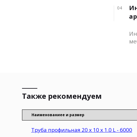
И
04
ар
Ин
ме
Также рекомендуем
Наименованиеe и размер
Труба профильная 20 х 10 х 1.0 L - 6000