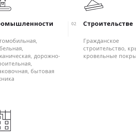
ромышленности
Строительстве
02
томобильная,
Гражданское
бельная,
строительство, к
ханическая, дорожно-
кровельные покр
роительная,
аковочная, бытовая
хника