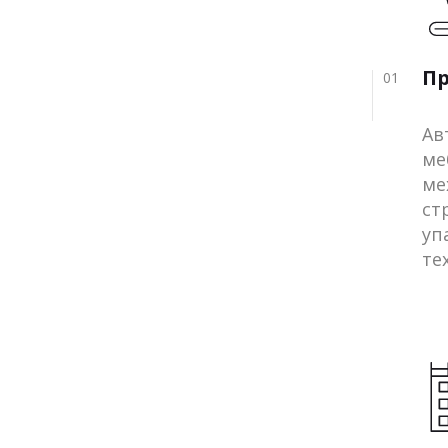
П
01
Ав
ме
ме
ст
уп
те