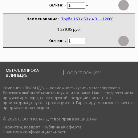
-
+
Труба 160 х 80 х 4,0 L - 12000
1 239.95 руб.
-
+
МЕТАЛЛОПРОКАТ
ООО "ПОЛАНДР"
В ЛИПЕЦКЕ
Компания «ПОЛАНДР» — возможность купить металлопрокат в
Липецке в любом объеме поштучно и тоннами. Наше предложение по
продаже арматуры, стали и другой продукции прокатного
производства допускает розницу и опт. Гарантируем высокое качество
представленных товаров.
© 2026 ООО "ПОЛАНДР" все права защищены.
Гарантии, возврат
Публичная оферта
Политика конфиденциальности