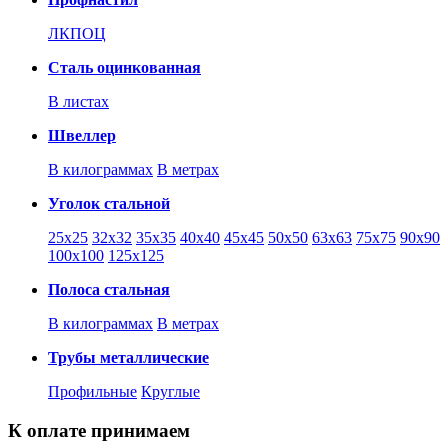
ЛКПОЦ
Сталь оцинкованная
В листах
Швеллер
В килограммах
В метрах
Уголок стальной
25х25
32х32
35х35
40х40
45х45
50х50
63х63
75х75
90х90
100х100
125х125
Полоса стальная
В килограммах
В метрах
Трубы металлические
Профильные
Круглые
К оплате принимаем