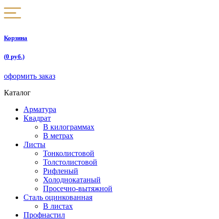
Корзина
(
0
руб.)
оформить заказ
Каталог
Арматура
Квадрат
В килограммах
В метрах
Листы
Тонколистовой
Толстолистовой
Рифленый
Холоднокатаный
Проcечно-вытяжной
Сталь оцинкованная
В листах
Профнастил