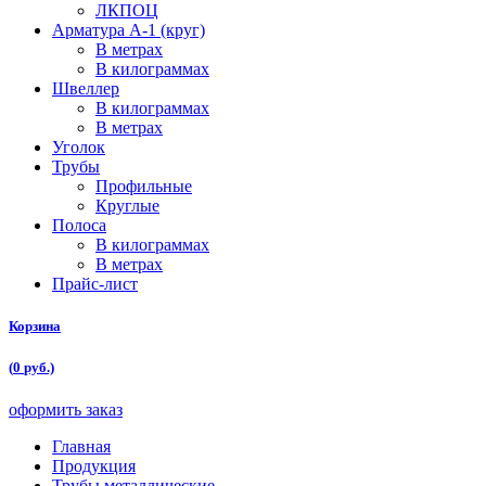
ЛКПОЦ
Арматура А-1 (круг)
В метрах
В килограммах
Швеллер
В килограммах
В метрах
Уголок
Трубы
Профильные
Круглые
Полоса
В килограммах
В метрах
Прайс-лист
Корзина
(
0
руб.)
оформить заказ
Главная
Продукция
Трубы металлические