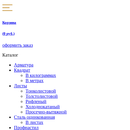
Корзина
(
0
руб.)
оформить заказ
Каталог
Арматура
Квадрат
В килограммах
В метрах
Листы
Тонколистовой
Толстолистовой
Рифленый
Холоднокатаный
Проcечно-вытяжной
Сталь оцинкованная
В листах
Профнастил