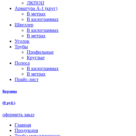
ЛКПОЦ
Арматура А-1 (круг)
В метрах
В килограммах
Швеллер
В килограммах
В метрах
Уголок
Трубы
Профильные
Круглые
Полоса
В килограммах
В метрах
Прайс-лист
Корзина
(
0
руб.)
оформить заказ
Главная
Продукция
Трубы металлические