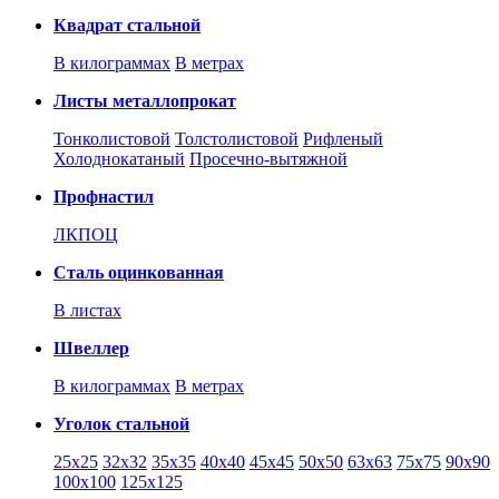
Квадрат стальной
В килограммах
В метрах
Листы металлопрокат
Тонколистовой
Толстолистовой
Рифленый
Холоднокатаный
Проcечно-вытяжной
Профнастил
ЛКПОЦ
Сталь оцинкованная
В листах
Швеллер
В килограммах
В метрах
Уголок стальной
25х25
32х32
35х35
40х40
45х45
50х50
63х63
75х75
90х90
100х100
125х125