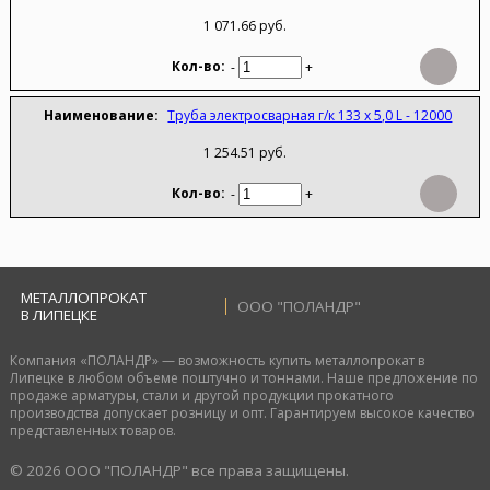
1 071.66 руб.
-
+
Труба электросварная г/к 133 х 5,0 L - 12000
1 254.51 руб.
-
+
МЕТАЛЛОПРОКАТ
ООО "ПОЛАНДР"
В ЛИПЕЦКЕ
Компания «ПОЛАНДР» — возможность купить металлопрокат в
Липецке в любом объеме поштучно и тоннами. Наше предложение по
продаже арматуры, стали и другой продукции прокатного
производства допускает розницу и опт. Гарантируем высокое качество
представленных товаров.
© 2026 ООО "ПОЛАНДР" все права защищены.