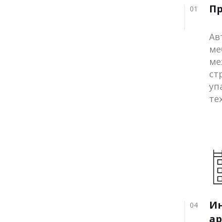
П
01
Ав
ме
ме
ст
уп
те
И
04
ар