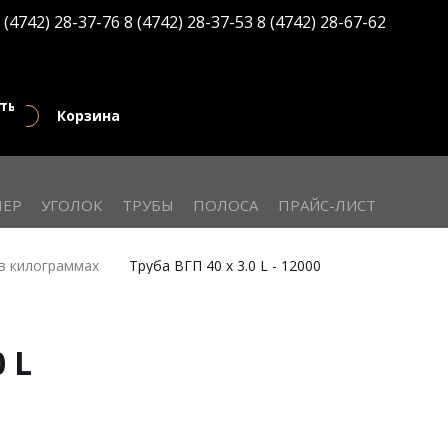
 (4742) 28-37-76
8 (4742) 28-37-53
8 (4742) 28-67-62
кты
Корзина
ЕР
УГОЛОК
ТРУБЫ
ПОЛОСА
ПРАЙС-ЛИСТ
в килограммах
Труба ВГП 40 х 3.0 L - 12000
0 L