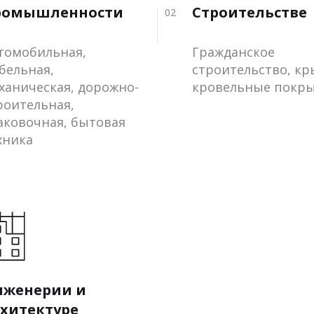
ромышленности
Строительстве
02
томобильная,
Гражданское
бельная,
строительство, к
ханическая, дорожно-
кровельные покр
роительная,
аковочная, бытовая
хника
нженерии и
хитектуре