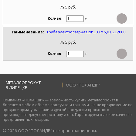
79.5 руб.
-
+
Труба электросварная г/к 133 х 5,0 L - 12000
79.5 руб.
-
+
МЕТАЛЛОПРОКАТ
ООО "ПОЛАНДР"
В ЛИПЕЦКЕ
Компания «ПОЛАНДР» — возможность купить металлопрокат в
Липецке в любом объеме поштучно и тоннами. Наше предложение по
продаже арматуры, стали и другой продукции прокатного
производства допускает розницу и опт. Гарантируем высокое качество
представленных товаров.
© 2026 ООО "ПОЛАНДР" все права защищены.