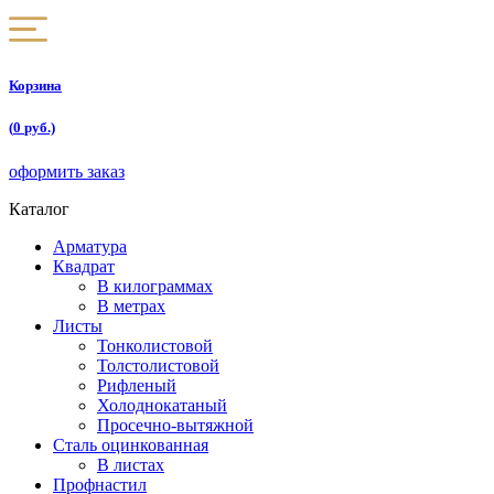
Корзина
(
0
руб.)
оформить заказ
Каталог
Арматура
Квадрат
В килограммах
В метрах
Листы
Тонколистовой
Толстолистовой
Рифленый
Холоднокатаный
Проcечно-вытяжной
Сталь оцинкованная
В листах
Профнастил