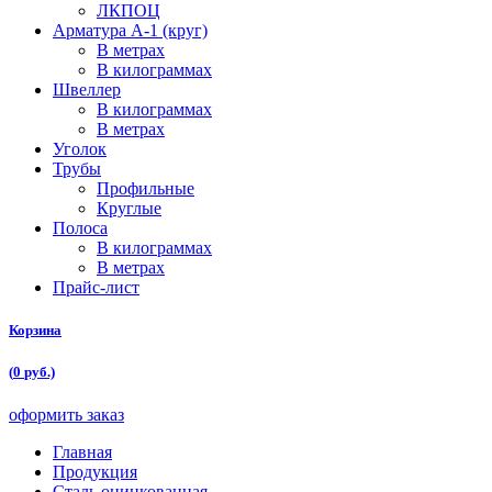
ЛКПОЦ
Арматура А-1 (круг)
В метрах
В килограммах
Швеллер
В килограммах
В метрах
Уголок
Трубы
Профильные
Круглые
Полоса
В килограммах
В метрах
Прайс-лист
Корзина
(
0
руб.)
оформить заказ
Главная
Продукция
Сталь оцинкованная