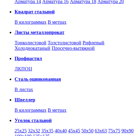
Арматура 14
Арматура 16
Арматура 18
Арматура 20
Квадрат стальной
В килограммах
В метрах
Листы металлопрокат
Тонколистовой
Толстолистовой
Рифленый
Холоднокатаный
Проcечно-вытяжной
Профнастил
ЛКПОЦ
Сталь оцинкованная
В листах
Швеллер
В килограммах
В метрах
Уголок стальной
25х25
32х32
35х35
40х40
45х45
50х50
63х63
75х75
90х90