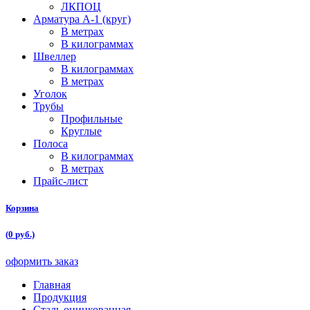
ЛКПОЦ
Арматура А-1 (круг)
В метрах
В килограммах
Швеллер
В килограммах
В метрах
Уголок
Трубы
Профильные
Круглые
Полоса
В килограммах
В метрах
Прайс-лист
Корзина
(
0
руб.)
оформить заказ
Главная
Продукция
Сталь оцинкованная