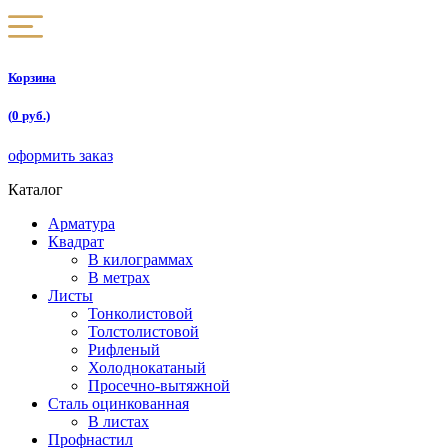
Корзина
(
0
руб.)
оформить заказ
Каталог
Арматура
Квадрат
В килограммах
В метрах
Листы
Тонколистовой
Толстолистовой
Рифленый
Холоднокатаный
Проcечно-вытяжной
Сталь оцинкованная
В листах
Профнастил