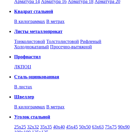
Арматура 14
Арматура 16
Арматура 18
Арматура 20
Квадрат стальной
В килограммах
В метрах
Листы металлопрокат
Тонколистовой
Толстолистовой
Рифленый
Холоднокатаный
Проcечно-вытяжной
Профнастил
ЛКПОЦ
Сталь оцинкованная
В листах
Швеллер
В килограммах
В метрах
Уголок стальной
25х25
32х32
35х35
40х40
45х45
50х50
63х63
75х75
90х90