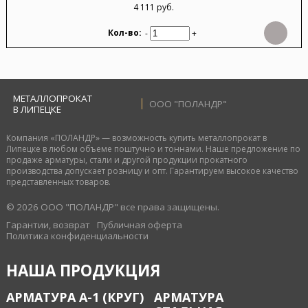
4 111 руб.
-
+
МЕТАЛЛОПРОКАТ
ООО "ПОЛАНДР"
В ЛИПЕЦКЕ
Компания «ПОЛАНДР» — возможность купить металлопрокат в
Липецке в любом объеме поштучно и тоннами. Наше предложение по
продаже арматуры, стали и другой продукции прокатного
производства допускает розницу и опт. Гарантируем высокое качество
представленных товаров.
© 2026 ООО "ПОЛАНДР" все права защищены.
Гарантии, возврат
Публичная оферта
Политика конфиденциальности
НАША ПРОДУКЦИЯ
АРМАТУРА А-1 (КРУГ)
АРМАТУРА