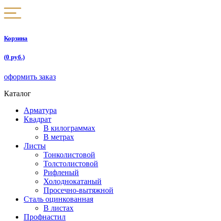
Корзина
(
0
руб.)
оформить заказ
Каталог
Арматура
Квадрат
В килограммах
В метрах
Листы
Тонколистовой
Толстолистовой
Рифленый
Холоднокатаный
Проcечно-вытяжной
Сталь оцинкованная
В листах
Профнастил