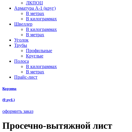
ЛКПОЦ
Арматура А-1 (круг)
В метрах
В килограммах
Швеллер
В килограммах
В метрах
Уголок
Трубы
Профильные
Круглые
Полоса
В килограммах
В метрах
Прайс-лист
Корзина
(
0
руб.)
оформить заказ
Проcечно-вытяжной лист