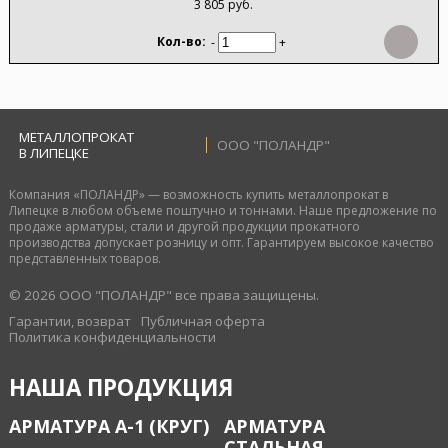
3 805 руб.
-
+
МЕТАЛЛОПРОКАТ
ООО "ПОЛАНДР"
В ЛИПЕЦКЕ
Компания «ПОЛАНДР» — возможность купить металлопрокат в
Липецке в любом объеме поштучно и тоннами. Наше предложение по
продаже арматуры, стали и другой продукции прокатного
производства допускает розницу и опт. Гарантируем высокое качество
представленных товаров.
© 2026 ООО "ПОЛАНДР" все права защищены.
Гарантии, возврат
Публичная оферта
Политика конфиденциальности
НАША ПРОДУКЦИЯ
АРМАТУРА А-1 (КРУГ)
АРМАТУРА
СТАЛЬНАЯ