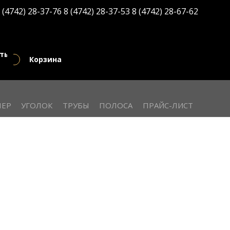
 (4742) 28-37-76
8 (4742) 28-37-53
8 (4742) 28-67-62
кты
Корзина
ЕР
УГОЛОК
ТРУБЫ
ПОЛОСА
ПРАЙС-ЛИСТ