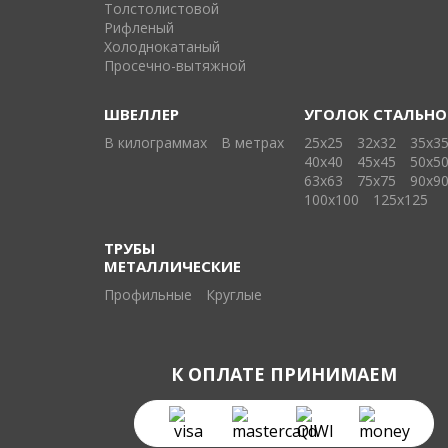
Толстолистовой
Рифленый
Холоднокатаный
Проcечно-вытяжной
ШВЕЛЛЕР
УГОЛОК СТАЛЬН
В килограммах
В метрах
25х25
32х32
35х3
40х40
45х45
50х5
63х63
75х75
90х9
100х100
125х125
ТРУБЫ
МЕТАЛЛИЧЕСКИЕ
Профильные
Круглые
К ОПЛАТЕ ПРИНИМАЕМ