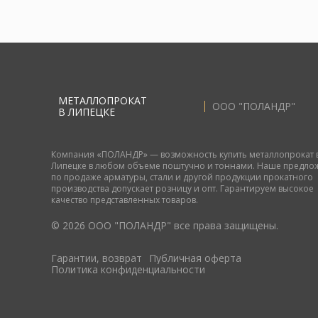
МЕТАЛЛОПРОКАТ
ООО "ПОЛАНДР"
В ЛИПЕЦКЕ
Компания «ПОЛАНДР» — возможность купить металлопрокат 
Липецке в любом объеме поштучно и тоннами. Наше предло
по продаже арматуры, стали и другой продукции прокатного
производства допускает розницу и опт. Гарантируем высокое
качество представленных товаров.
© 2026 ООО "ПОЛАНДР" все права защищены.
Гарантии, возврат
Публичная оферта
Политика конфиденциальности