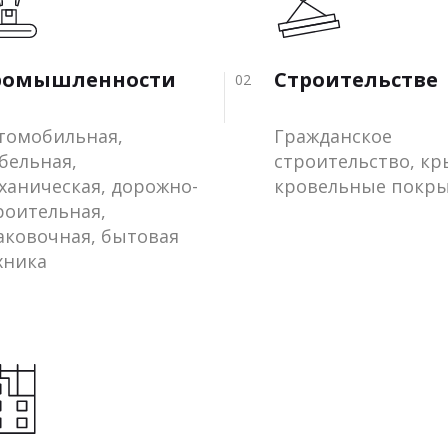
ромышленности
Строительстве
02
томобильная,
Гражданское
бельная,
строительство, к
ханическая, дорожно-
кровельные покр
роительная,
аковочная, бытовая
хника