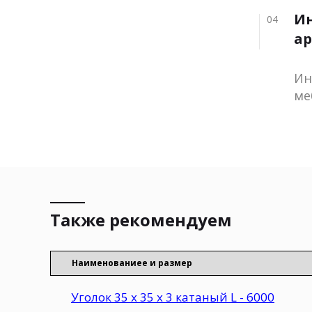
И
04
ар
Ин
ме
Также рекомендуем
Наименованиеe и размер
Уголок 35 х 35 х 3 катаный L - 6000