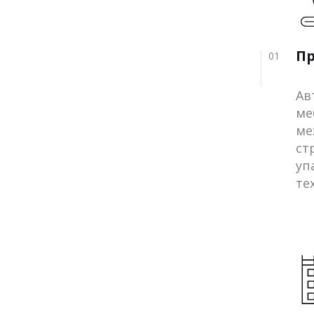
П
01
Ав
ме
ме
ст
уп
те