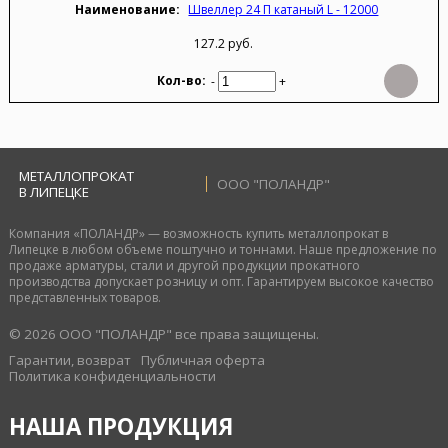
Швеллер 24 П катаный L - 12000
127.2 руб.
-
+
МЕТАЛЛОПРОКАТ
ООО "ПОЛАНДР"
В ЛИПЕЦКЕ
Компания «ПОЛАНДР» — возможность купить металлопрокат в
Липецке в любом объеме поштучно и тоннами. Наше предложение по
продаже арматуры, стали и другой продукции прокатного
производства допускает розницу и опт. Гарантируем высокое качество
представленных товаров.
© 2026 ООО "ПОЛАНДР" все права защищены.
Гарантии, возврат
Публичная оферта
Политика конфиденциальности
НАША ПРОДУКЦИЯ