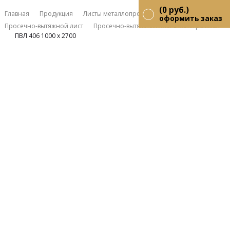
(
0
руб.)
Главная
Продукция
Листы металлопрокат
оформить заказ
Проcечно-вытяжной лист
Проcечно-вытяжной лист в килограммах
ПВЛ 406 1000 х 2700