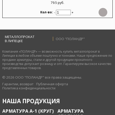
79.5 руб.
-
+
МЕТАЛЛОПРОКАТ
ООО "ПОЛАНДР"
В ЛИПЕЦКЕ
Компания «ПОЛАНДР» — возможность купить металлопрокат в
Липецке в любом объеме поштучно и тоннами. Наше предложение по
продаже арматуры, стали и другой продукции прокатного
производства допускает розницу и опт. Гарантируем высокое качество
представленных товаров.
© 2026 ООО "ПОЛАНДР" все права защищены.
Гарантии, возврат
Публичная оферта
Политика конфиденциальности
НАША ПРОДУКЦИЯ
АРМАТУРА А-1 (КРУГ)
АРМАТУРА