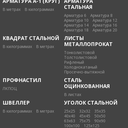
АРМАТУРА А-1 (КРУГ)
АРМАТУРА
СТАЛЬНАЯ
В метрах
В килограммах
Арматура 6
Арматура 8
Арматура 10
Арматура 12
Арматура 14
Арматура 16
Арматура 18
Арматура 20
КВАДРАТ СТАЛЬНОЙ
ЛИСТЫ
МЕТАЛЛОПРОКАТ
В килограммах
В метрах
Тонколистовой
Толстолистовой
Рифленый
Холоднокатаный
Проcечно-вытяжной
ПРОФНАСТИЛ
СТАЛЬ
ОЦИНКОВАННАЯ
ЛКПОЦ
В листах
ШВЕЛЛЕР
УГОЛОК СТАЛЬНОЙ
В килограммах
В метрах
25х25
32х32
35х35
40х40
45х45
50х50
63х63
75х75
90х90
100х100
125х125