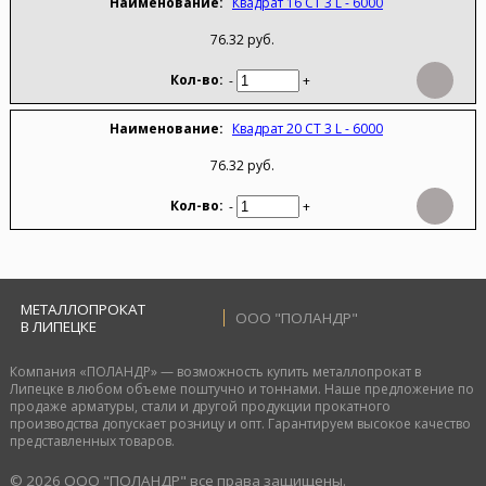
Квадрат 16 СТ 3 L - 6000
76.32 руб.
-
+
Квадрат 20 СТ 3 L - 6000
76.32 руб.
-
+
МЕТАЛЛОПРОКАТ
ООО "ПОЛАНДР"
В ЛИПЕЦКЕ
Компания «ПОЛАНДР» — возможность купить металлопрокат в
Липецке в любом объеме поштучно и тоннами. Наше предложение по
продаже арматуры, стали и другой продукции прокатного
производства допускает розницу и опт. Гарантируем высокое качество
представленных товаров.
© 2026 ООО "ПОЛАНДР" все права защищены.