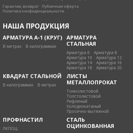
Гарантии, возврат
Публичная оферта
Политика конфиденциальности
НАША ПРОДУКЦИЯ
АРМАТУРА А-1 (КРУГ)
АРМАТУРА
СТАЛЬНАЯ
В метрах
В килограммах
Арматура 6
Арматура 8
Арматура 10
Арматура 12
Арматура 14
Арматура 16
Арматура 18
Арматура 20
КВАДРАТ СТАЛЬНОЙ
ЛИСТЫ
МЕТАЛЛОПРОКАТ
В килограммах
В метрах
Тонколистовой
Толстолистовой
Рифленый
Холоднокатаный
Проcечно-вытяжной
ПРОФНАСТИЛ
СТАЛЬ
ОЦИНКОВАННАЯ
ЛКПОЦ