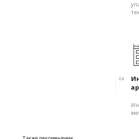
уп
те
И
04
ар
Ин
ме
Также рекомендуем