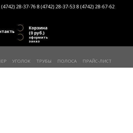
(
0
руб.)
 (4742) 28-37-76
8 (4742) 28-37-53
8 (4742) 28-67-62
оформить заказ
Корзина
нтакты
(
0
руб.)
оформить
заказ
ЕР
УГОЛОК
ТРУБЫ
ПОЛОСА
ПРАЙС-ЛИСТ