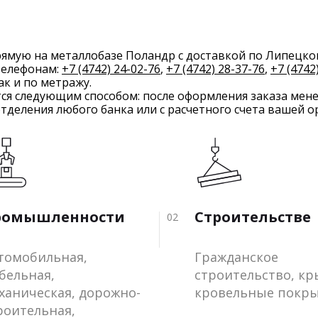
ямую на металлобазе Поландр с доставкой по Липецко
 телефонам:
+7 (4742) 24-02-76
,
+7 (4742) 28-37-76
,
+7 (4742
так и по метражу.
тся следующим способом: после оформления заказа мен
отделения любого банка или с расчетного счета вашей о
ромышленности
Строительстве
02
томобильная,
Гражданское
бельная,
строительство, к
ханическая, дорожно-
кровельные покр
роительная,