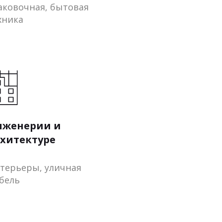
аковочная, бытовая
хника
нженерии и
хитектуре
терьеры, уличная
бель