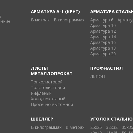
АРМАТУРА А-1 (КРУГ)
АРМАТУРА СТАЛЬ
в
В метрах
В килограммах
Арматура 6
Армату
жение
Арматура 10
Арматура 12
Арматура 14
Арматура 16
Арматура 18
Арматура 20
ЛИСТЫ
ПРОФНАСТИЛ
МЕТАЛЛОПРОКАТ
ЛКПОЦ
Тонколистовой
Толстолистовой
Рифленый
Холоднокатаный
Проcечно-вытяжной
ШВЕЛЛЕР
УГОЛОК СТАЛЬН
В килограммах
В метрах
25х25
32х32
35х3
40х40
45х45
50х5