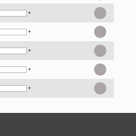
+
+
+
+
+