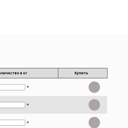
оличество в кг
Купить
+
+
+