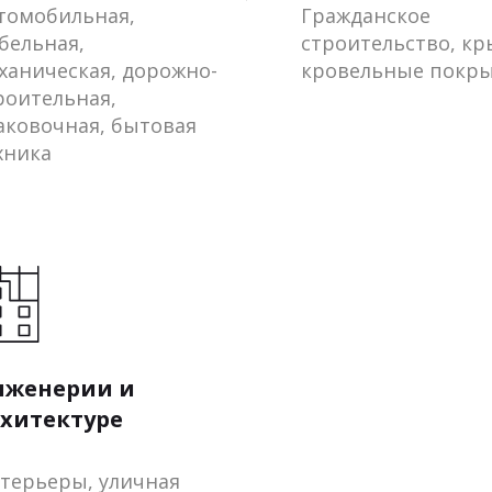
томобильная,
Гражданское
бельная,
строительство, к
ханическая, дорожно-
кровельные покр
роительная,
аковочная, бытовая
хника
нженерии и
хитектуре
терьеры, уличная