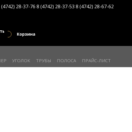
 (4742) 28-37-76
8 (4742) 28-37-53
8 (4742) 28-67-62
кты
Корзина
ЕР
УГОЛОК
ТРУБЫ
ПОЛОСА
ПРАЙС-ЛИСТ